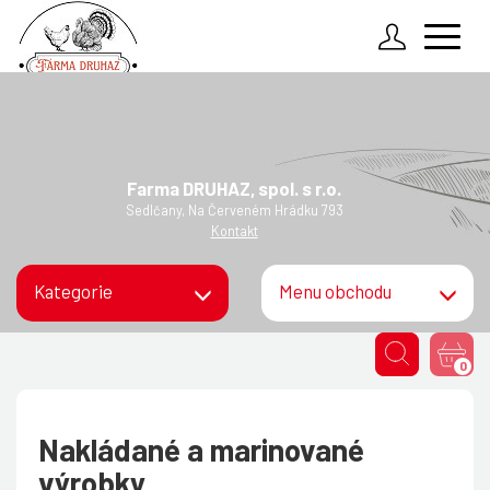
Zadejte údaje k Vašemu účtu
O nás
Kontakt
Přihlásit
Farma DRUHAZ, spol. s r.o.
Podmínky objednávek
Sedlčany, Na Červeném Hrádku 793
Zapomenuté heslo
Kontakt
Kategorie
Menu obchodu
0
Nakládané a marinované
výrobky