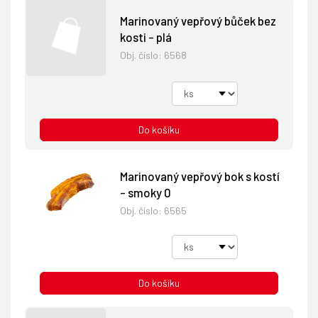
Marinovaný vepřový bůček bez
kosti - plá
Obj. číslo:
6568
Do košíku
Marinovaný vepřový bok s kostí
- smoky 0
Obj. číslo:
6565
Do košíku