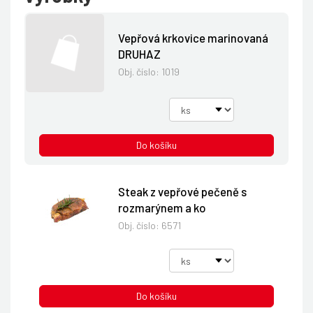
Vepřová krkovice marinovaná
DRUHAZ
Obj. číslo:
1019
Do košíku
Steak z vepřové pečeně s
rozmarýnem a ko
Obj. číslo:
6571
Do košíku