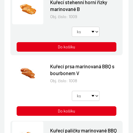
Kuřecí stehenní horní řízky
marinované B
Obj. číslo:
1009
Do košíku
Kuřecí prsa marinovaná BBQ s
bourbonem V
Obj. číslo:
1008
Do košíku
Kuřecí paličky marinované BBQ