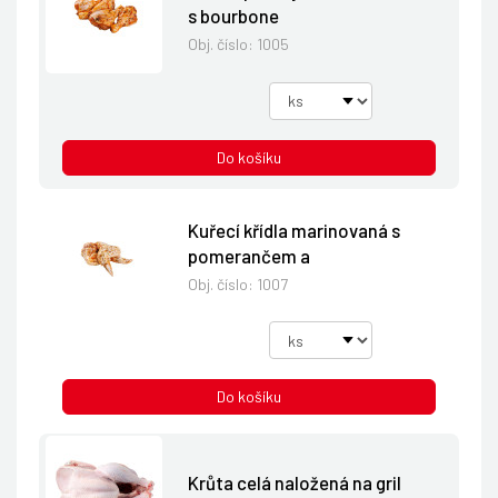
s bourbone
Obj. číslo:
1005
Do košíku
Kuřecí křídla marinovaná s
pomerančem a
Obj. číslo:
1007
Do košíku
Krůta celá naložená na gril