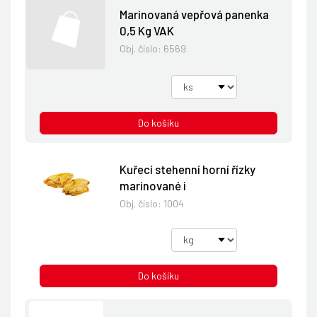
Marinovaná vepřová panenka
0,5 Kg VAK
Obj. číslo:
6569
Do košíku
Kuřecí stehenní horní řízky
marinované i
Obj. číslo:
1004
Do košíku