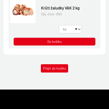
Krůtí žaludky VAK 2 kg
Obj. číslo:
893
Do košíku
Přejít do košíku