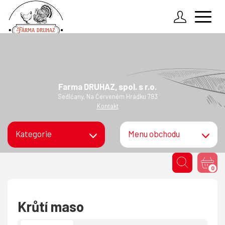
Zadejte údaje k Vašemu účtu
O nás
Kontakt
Přihlásit
Farma DRUHAZ, spol. s r.o.
Podmínky objednávek
Sedlčany, Na Červeném Hrádku 793
Zapomenuté heslo
Kontakt
Kategorie
Menu obchodu
0
Krůtí maso